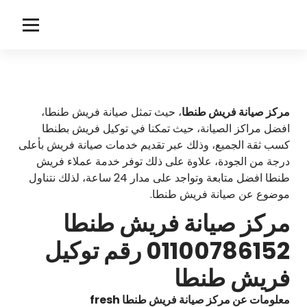
لتجاوز
لى
f
مركز صيانة فريش
لمحتوى
r
e
s
مركز صيانة فريش طنطا
، حيث تمثل صيانة فريش طنطا،
افضل مراكز الصيانة، حيث تمكنا في توكيل فريش بطنطا
h
كسب ثقة الجميع، وذلك عبر تقديم خدمات صيانة فريش بأعلى
درجة من الجودة، علاوة على ذلك توفر خدمة عملاء فريش
طنطا افضل متابعة وتواجد على مدار 24 ساعة، لذلك نتناول
موضوع عن صيانة فريش طنطا.
مركز صيانة فريش طنطا
01100786152 رقم توكيل
فريش طنطا
معلومات عن مركز صيانة فريش طنطا fresh